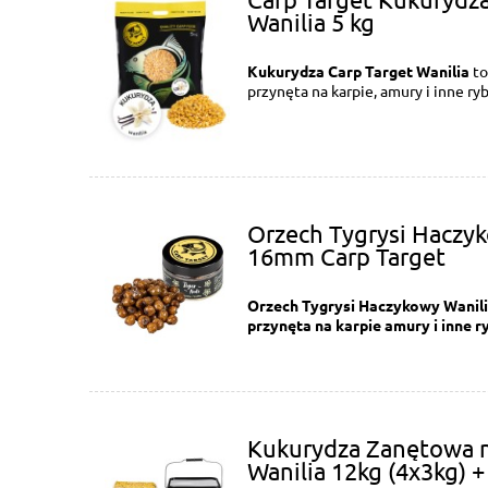
Wanilia 5 kg
Kukurydza Carp Target Wanilia
to
przynęta na karpie, amury i inne ry
Orzech Tygrysi Haczyk
16mm Carp Target
Orzech Tygrysi Haczykowy Wanili
przynęta na karpie amury i inne 
Kukurydza Zanętowa n
Wanilia 12kg (4x3kg) 