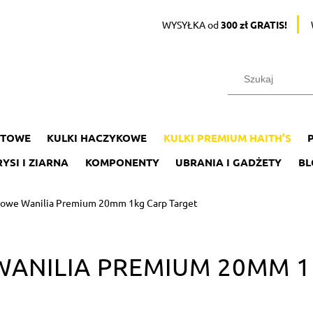
WYSYŁKA od
300 zł GRATIS!
ĘTOWE
KULKI HACZYKOWE
KULKI PREMIUM HAITH’S
YSI I ZIARNA
KOMPONENTY
UBRANIA I GADŻETY
BL
inowe Wanilia Premium 20mm 1kg Carp Target
WANILIA PREMIUM 20MM 1