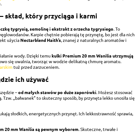
.
– skład, który przyciąga i karmi
czkę tygrysią, semolinę i ekstrakt z orzecha tygrysiego
. To
węglowodanów. Karpie chętnie pobierają tę przynętę, bo jest dla nich
fekt użycia
Nectarblend Haith’s
, znanej z naturalnych aromatów i
ziałanie wody. Dzięki temu
kulki Premium 20 mm Wanilia
utrzymują
iowo się uwalnia, tworząc w wodzie delikatną chmurę aromatu.
arskim
tuż przed zarzuceniem.
gdzie ich używać
szędzie –
od małych stawów po duże zaporówki
. Możesz stosować
ą. Tzw. „bałwanek” to skuteczny sposób, by przynęta lekko unosiła się
zukają słodkich, energetycznych przynęt. Ich lekkostrawność sprawia,
um 20 mm Wanilia
są pewnym wyborem
. Skuteczne, trwałe i