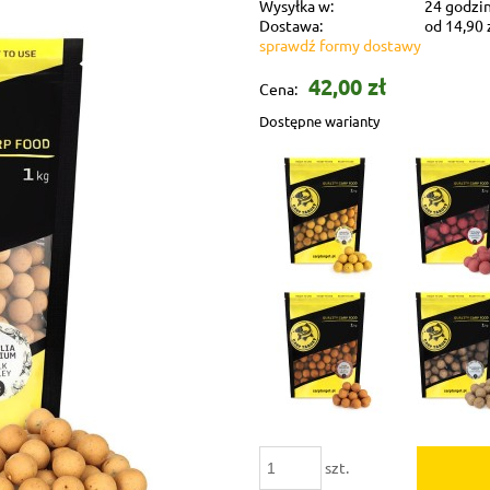
Wysyłka w:
24 godzi
Dostawa:
od 14,90 
sprawdź formy dostawy
Koszt dostaw
42,00 zł
Cena:
zamówienia
Dostępne warianty
szt.