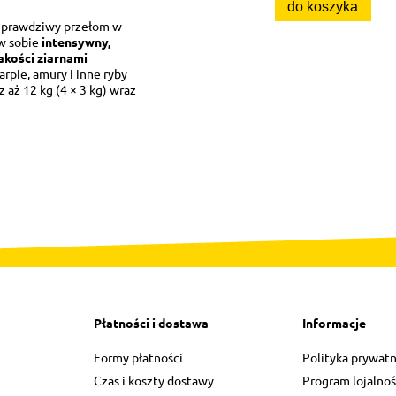
do koszyka
o prawdziwy przełom w
 w sobie
intensywny,
jakości ziarnami
arpie, amury i inne ryby
 aż 12 kg (4 × 3 kg) wraz
Płatności i dostawa
Informacje
Formy płatności
Polityka prywatn
Czas i koszty dostawy
Program lojalno