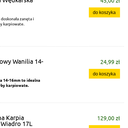
45,00 zł
do koszyka
 doskonała zanęta i
by karpiowate.
owy Wanilia 14-
24,99 zł
do koszyka
a 14-16mm to idealna
ryby karpiowate.
a Karpia
129,00 zł
+ Wiadro 17L