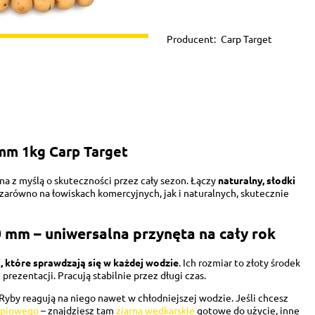
Producent:
Carp Target
mm 1kg Carp Target
a z myślą o skuteczności przez cały sezon. Łączy
naturalny, słodki
a zarówno na łowiskach komercyjnych, jak i naturalnych, skutecznie
 mm – uniwersalna przynęta na cały rok
i, które sprawdzają się w każdej wodzie
. Ich rozmiar to złoty środek
rezentacji. Pracują stabilnie przez długi czas.
. Ryby reagują na niego nawet w chłodniejszej wodzie. Jeśli chcesz
rpiowego
– znajdziesz tam
ziarna wędkarskie
gotowe do użycie, inne