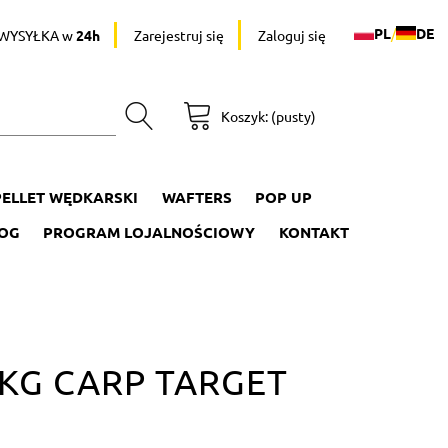
PL
/
DE
WYSYŁKA w
24h
Zarejestruj się
Zaloguj się
Koszyk:
(pusty)
PELLET WĘDKARSKI
WAFTERS
POP UP
OG
PROGRAM LOJALNOŚCIOWY
KONTAKT
KG CARP TARGET