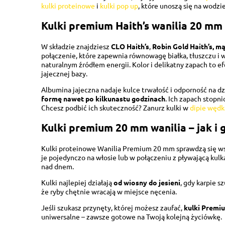
kulki proteinowe
i
kulki pop up
, które unoszą się na wodzie
Kulki premium Haith’s wanilia 20 mm 
W składzie znajdziesz
CLO Haith’s
,
Robin Gold Haith’s, mą
połączenie, które zapewnia równowagę białka, tłuszczu i 
naturalnym źródłem energii. Kolor i delikatny zapach to e
jajecznej bazy.
Albumina jajeczna nadaje kulce trwałość i odporność na d
formę nawet po kilkunastu godzinach
. Ich zapach stopn
Chcesz podbić ich skuteczność? Zanurz kulki w
dipie wędk
Kulki premium 20 mm wanilia – jak i 
Kulki proteinowe Wanilia Premium 20 mm sprawdzą się w
je pojedynczo na włosie lub w połączeniu z pływającą kulk
nad dnem.
Kulki najlepiej działają
od wiosny do jesieni
, gdy karpie s
że ryby chętnie wracają w miejsce nęcenia.
Jeśli szukasz przynęty, której możesz zaufać,
kulki Premi
uniwersalne – zawsze gotowe na Twoją kolejną życiówkę.