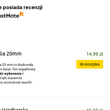
e posiada recenzji
ilia 20mm
14,99 zł
do koszyka
ia 20 mm to doskonały
u karpi. Ten wyjątkowy
ść wykonania i
zięki starannie
u aromatowi wanilii.
a Wędkarska