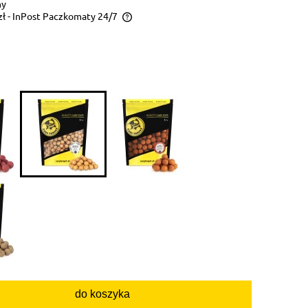
ny
zł
- InPost Paczkomaty 24/7
y zależy od wagi całego
do koszyka