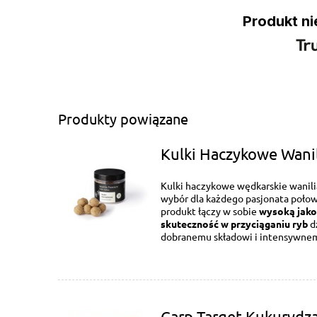
Produkt ni
Produkty powiązane
Kulki Haczykowe Wan
Kulki haczykowe wędkarskie wanil
wybór dla każdego pasjonata połow
produkt łączy w sobie
wysoką jako
skuteczność w przyciąganiu ryb
d
dobranemu składowi i intensywnem
Carp Target Kukurydz