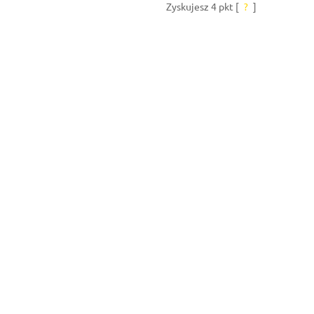
Zyskujesz
4
pkt [
?
]