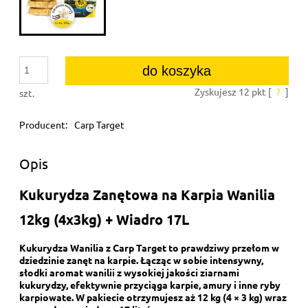
do koszyka
Zyskujesz
12
pkt [
?
]
szt.
Producent:
Carp Target
Opis
Kukurydza Zanętowa na Karpia Wanilia
12kg (4x3kg) + Wiadro 17L
Kukurydza Wanilia z Carp Target to prawdziwy przełom w
dziedzinie zanęt na karpie. Łącząc w sobie intensywny,
słodki aromat wanilii z wysokiej jakości ziarnami
kukurydzy, efektywnie przyciąga karpie, amury i inne ryby
karpiowate. W pakiecie otrzymujesz aż 12 kg (4 × 3 kg) wraz