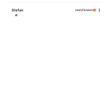
Stefan
zweryfikowano
5
Ocena klienta:
Doskonale
7/4/2023
0
0
Produkty powiązane
Kulki Haczykowe Wanilia 20mm
14,99 zł
do koszyka