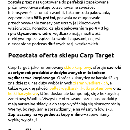
została przez nas ugotowana do perfekcji i zapakowana
próżniowo. Gwarantuje to zachowanie świeżości i
intensywności aromatu wanilii. Taka metoda pakowania,
zapewniająca
98% próżni
, pozwala na długotrwałe
przechowywanie zanęty bez utraty jej kluczowych
właściwości. Ponadto, dzięki
opakowaniom po 4 × 3 kg
i praktycznemu wiadru
, wędkarze mają możliwość
efektywnego zarządzania swoimi zapasami, co jest
nieocenione podczas dłuższych sesji wędkarskich.
Pozostała oferta sklepu Carp Target
Carp Target, jako renomowany
sklep karpiowy
, oferuje
szeroki
asortyment produktów dedykowanych miłośnikom
wędkarstwa karpiowego
. Oprócz kukurydzy na karpia 12 kg
znajdziesz u nas duży wybór innych
ziaren wędkarskich
, a
także wysokiej jakości
pellet wędkarski
,
kulki proteinowe
oraz
kulki haczykowe
, które doskonale komponują się z kukurydzą
zanętową Wanilia. Wszystkie oferowane przez nas produkty
mają naturalne składy, a do tego wyróżniają się skutecznością.
Wiemy, bo regularnie sprawdzamy je na własnym łowisku.
Zapraszamy na wygodne zakupy online
– zapewniamy
szybką wysyłkę!