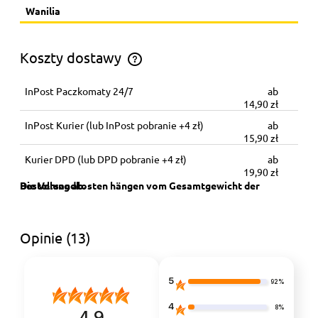
Wanilia
Koszty dostawy
Koszt dostawy zależy od wagi całego zamówienia
InPost Paczkomaty 24/7
14,90 zł
InPost Kurier
(lub InPost pobranie +4 zł)
15,90 zł
Kurier DPD
(lub DPD pobranie +4 zł)
19,90 zł
Opinie
(13)
5
92%
4
8%
4.9