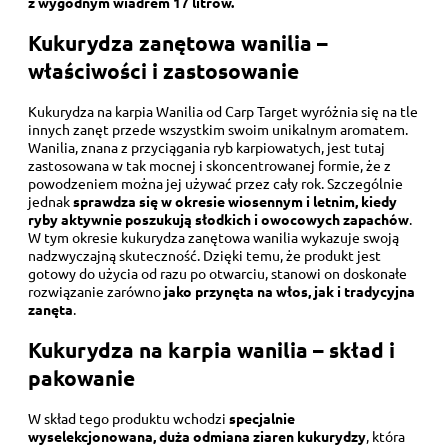
z wygodnym wiadrem 17 litrów.
Kukurydza zanętowa wanilia –
właściwości i zastosowanie
Kukurydza na karpia Wanilia od Carp Target wyróżnia się na tle
innych zanęt przede wszystkim swoim unikalnym aromatem.
Wanilia, znana z przyciągania ryb karpiowatych, jest tutaj
zastosowana w tak mocnej i skoncentrowanej formie, że z
powodzeniem można jej używać przez cały rok. Szczególnie
jednak
sprawdza się w okresie wiosennym i letnim, kiedy
ryby aktywnie poszukują słodkich i owocowych zapachów
.
W tym okresie kukurydza zanętowa wanilia wykazuje swoją
nadzwyczajną skuteczność. Dzięki temu, że produkt jest
gotowy do użycia od razu po otwarciu, stanowi on doskonałe
rozwiązanie zarówno
jako przynęta na włos, jak i tradycyjna
zanęta
.
Kukurydza na karpia wanilia – skład i
pakowanie
W skład tego produktu wchodzi
specjalnie
wyselekcjonowana, duża odmiana ziaren kukurydzy
, która