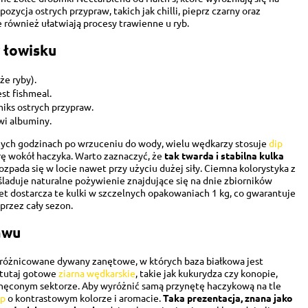
ozycja ostrych przypraw, takich jak chilli, pieprz czarny oraz
 również ułatwiają procesy trawienne u ryb.
w łowisku
e ryby).
st fishmeal.
miks ostrych przypraw.
wi albuminy.
ych godzinach po wrzuceniu do wody, wielu wędkarzy stosuje
dip
rę wokół haczyka. Warto zaznaczyć, że
tak twarda i stabilna kulka
ozpada się w locie nawet przy użyciu dużej siły. Ciemna kolorystyka z
aduje naturalne pożywienie znajdujące się na dnie zbiorników
et dostarcza te kulki w szczelnych opakowaniach 1 kg, co gwarantuje
przez cały sezon.
awu
różnicowane dywany zanętowe, w których baza białkowa jest
ę tutaj gotowe
ziarna wędkarskie
, takie jak kukurydza czy konopie,
 nęconym sektorze. Aby wyróżnić samą przynętę haczykową na tle
up
o kontrastowym kolorze i aromacie.
Taka prezentacja, znana jako