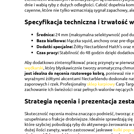
dnie i wabią ryby z dużych odległości. Całość dopełnia komp
cayenne, które nie tylko wzmacniają sygnał zapachowy, ale
Specyfikacja techniczna i trwałość 
Średnica:
24 mm (maksymalna selektywność pod duż
Baza białkowa:
Mączka squid, anchovy oraz pre-dige
Dodatki specjalne:
Żółty Nectarblend Haith’s oraz 
Czas pracy:
Stabilność do 48 godzin dzięki dodatko
Aby dodatkowo zintensyfikować pracę przynęty w pierwsz
wędkarski
, który błyskawicznie tworzy aromatyczną chmu
jest idealna do nęcenia rzutowego kobrą
, ponieważ nie r
wyraźnymi żółtymi akcentami Nectarblendu doskonale naśl
zaporowych i rzek. Profesjonalny
sklep karpiowy
Carp Targ
zachowanie ich świeżości oraz pełnych walorów nęcących 
Strategia nęcenia i prezentacja zest
Skuteczność nęcenia można znacząco podnieść, tworząc z
uzupełniana o frakcje drobniejsze. Idealnie sprawdzają si
które szybciej pobudzają ryby do aktywnego żerowania w
dużej ilości zanęty, warto zastosować jaskrawe
kulki pop-