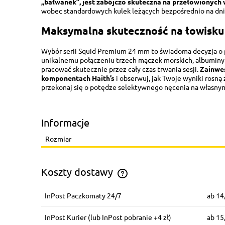
„bałwanek”, jest zabójczo skuteczna na przełowionyc
wobec standardowych kulek leżących bezpośrednio na dni
Maksymalna skuteczność na łowisku 
Wybór serii Squid Premium 24 mm to świadoma decyzja o po
unikalnemu połączeniu trzech mączek morskich, albuminy 
pracować skutecznie przez cały czas trwania sesji.
Zainwes
komponentach Haith’s
i obserwuj, jak Twoje wyniki rosną 
przekonaj się o potędze selektywnego nęcenia na własny
Informacje
Rozmiar
Koszty dostawy
InPost Paczkomaty 24/7
14
Koszt dostawy zależy od wagi ca
zamówienia
InPost Kurier
(lub InPost pobranie +4 zł)
15