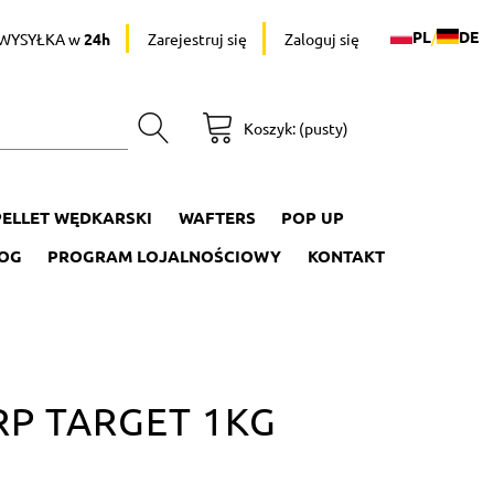
PL
/
DE
WYSYŁKA w
24h
Zarejestruj się
Zaloguj się
Koszyk:
(pusty)
PELLET WĘDKARSKI
WAFTERS
POP UP
OG
PROGRAM LOJALNOŚCIOWY
KONTAKT
RP TARGET 1KG