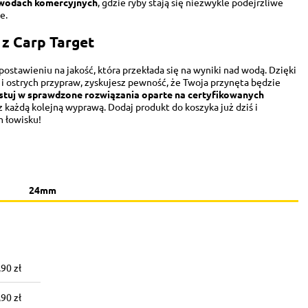
h wodach komercyjnych
, gdzie ryby stają się niezwykle podejrzliwe
e.
z Carp Target
stawieniu na jakość, która przekłada się na wyniki nad wodą. Dzięki
i ostrych przypraw, zyskujesz pewność, że Twoja przynęta będzie
tuj w sprawdzone rozwiązania oparte na certyfikowanych
z każdą kolejną wyprawą. Dodaj produkt do koszyka już dziś i
m łowisku!
24mm
,90 zł
łego
,90 zł