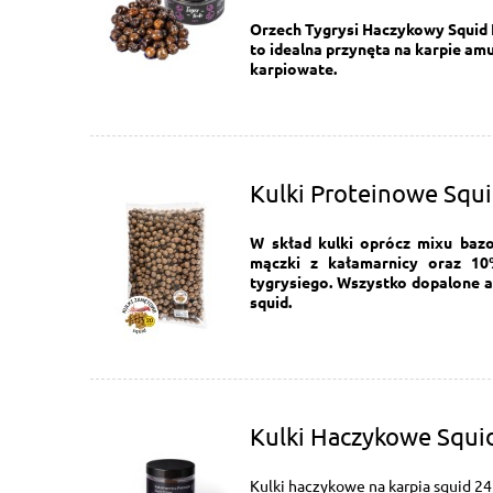
Orzech Tygrysi Haczykowy Squid
to idealna przynęta na karpie amu
karpiowate.
Kulki Proteinowe Squ
W skład kulki oprócz mixu baz
mączki z
kałamarnicy oraz 10
tygrysiego. Wszystko
dopalone 
squid.
Kulki Haczykowe Squ
Kulki haczykowe na karpia squid 2