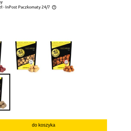
ny
zł
- InPost Paczkomaty 24/7
y zależy od wagi całego
do koszyka