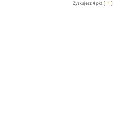
Zyskujesz
4
pkt [
?
]