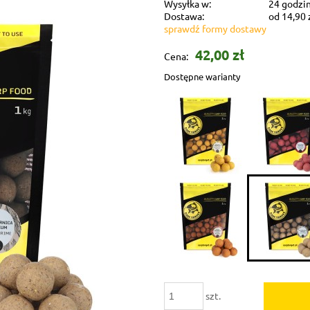
Wysyłka w:
24 godzi
Dostawa:
od 14,90 
sprawdź formy dostawy
Koszt dostaw
42,00 zł
Cena:
zamówienia
Dostępne warianty
szt.