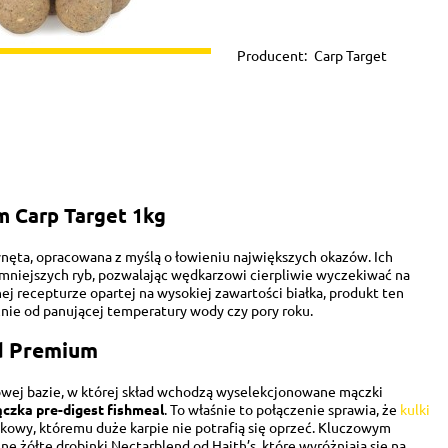
Producent:
Carp Target
 Carp Target 1kg
nęta, opracowana z myślą o łowieniu największych okazów. Ich
 mniejszych ryb, pozwalając wędkarzowi cierpliwie wyczekiwać na
j recepturze opartej na wysokiej zawartości białka, produkt ten
żnie od panującej temperatury wody czy pory roku.
id Premium
kowej bazie, w której skład wchodzą wyselekcjonowane mączki
czka pre-digest fishmeal
. To właśnie to połączenie sprawia, że
kulki
akowy, któremu duże karpie nie potrafią się oprzeć. Kluczowym
 żółte drobinki Nectarblend od Haith’s, które wyróżniają się na