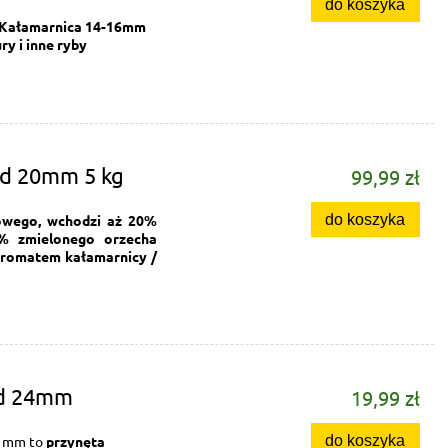
do koszyka
 Kałamarnica 14-16mm
ry i inne ryby
id 20mm 5 kg
99,99 zł
do koszyka
owego, wchodzi aż 20%
% zmielonego orzecha
aromatem kałamarnicy /
id 24mm
19,99 zł
do koszyka
4 mm to
przynęta