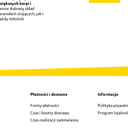
większych karpi i
rannie dobrany skład
 wodach stojących, jak i
każdy miłośnik
Płatności i dostawa
Informacje
Formy płatności
Polityka prywatn
Czas i koszty dostawy
Program lojalno
Czas realizacji zamówienia