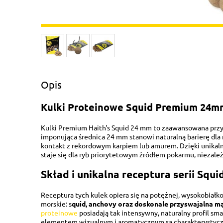
Opis
Kulki Proteinowe Squid Premium 24mm
Kulki Premium Haith's Squid 24 mm to zaawansowana przy
imponująca średnica 24 mm stanowi naturalną barierę dla
kontakt z rekordowym karpiem lub amurem. Dzięki unikalne
staje się dla ryb priorytetowym źródłem pokarmu, niezale
Skład i unikalna receptura serii Squ
Receptura tych kulek opiera się na potężnej, wysokobiał
morskie: s
quid, anchovy oraz doskonale przyswajalna mą
proteinowe
posiadają tak intensywny, naturalny profil sm
elementem wizualnym i aromatycznym są charakterystyczne