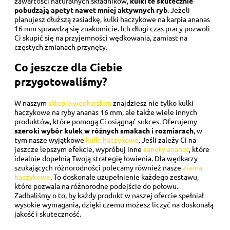
zawartości naturalnych składników,
kulki te skutecznie
pobudzają apetyt nawet mniej aktywnych ryb
. Jeżeli
planujesz dłuższą zasiadkę, kulki haczykowe na karpia ananas
16 mm sprawdzą się znakomicie. Ich długi czas pracy pozwoli
Ci skupić się na przyjemności wędkowania, zamiast na
częstych zmianach przynęty.
Co jeszcze dla Ciebie
przygotowaliśmy?
W naszym
sklepie wędkarskim
znajdziesz nie tylko kulki
haczykowe na ryby ananas 16 mm, ale także wiele innych
produktów, które pomogą Ci osiągnąć sukces. Oferujemy
szeroki wybór kulek w różnych smakach i rozmiarach
, w
tym nasze wyjątkowe
kulki haczykowe
. Jeśli zależy Ci na
jeszcze lepszym efekcie, wypróbuj inne
zanęty ananas
, które
idealnie dopełnią Twoją strategię łowienia. Dla wędkarzy
szukających różnorodności polecamy również nasze
ziarna
haczykowe
. To doskonałe uzupełnienie każdego zestawu,
które pozwala na różnorodne podejście do połowu.
Zadbaliśmy o to, by każdy produkt w naszej ofercie spełniał
wysokie wymagania, dzięki czemu możesz liczyć na doskonałą
jakość i skuteczność.