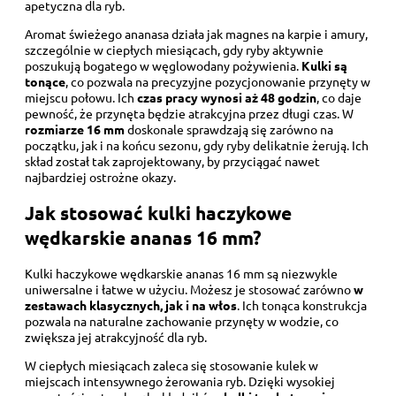
apetyczna dla ryb.
Aromat świeżego ananasa działa jak magnes na karpie i amury,
szczególnie w ciepłych miesiącach, gdy ryby aktywnie
poszukują bogatego w węglowodany pożywienia.
Kulki są
tonące
, co pozwala na precyzyjne pozycjonowanie przynęty w
miejscu połowu. Ich
czas pracy wynosi aż 48 godzin
, co daje
pewność, że przynęta będzie atrakcyjna przez długi czas. W
rozmiarze 16 mm
doskonale sprawdzają się zarówno na
początku, jak i na końcu sezonu, gdy ryby delikatnie żerują. Ich
skład został tak zaprojektowany, by przyciągać nawet
najbardziej ostrożne okazy.
Jak stosować kulki haczykowe
wędkarskie ananas 16 mm?
Kulki haczykowe wędkarskie ananas 16 mm są niezwykle
uniwersalne i łatwe w użyciu. Możesz je stosować zarówno
w
zestawach klasycznych, jak i na włos
. Ich tonąca konstrukcja
pozwala na naturalne zachowanie przynęty w wodzie, co
zwiększa jej atrakcyjność dla ryb.
W ciepłych miesiącach zaleca się stosowanie kulek w
miejscach intensywnego żerowania ryb. Dzięki wysokiej