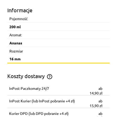
Informacje
Pojemność
200 ml
Aromat
Ananas
Rozmiar
16 mm
Koszty dostawy
Koszt dostawy zależy od wagi całego zamówienia
InPost Paczkomaty 24/7
14,90 zł
InPost Kurier
(lub InPost pobranie +4 zł)
15,90 zł
Kurier DPD
(lub DPD pobranie +4 zł)