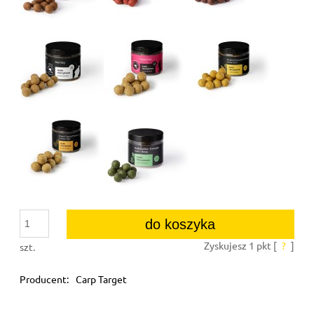
do koszyka
Zyskujesz
1
pkt [
?
]
szt.
Producent:
Carp Target