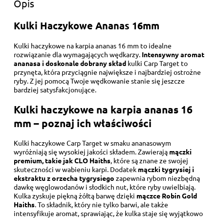
Opis
Kulki Haczykowe Ananas 16mm
Kulki haczykowe na karpia ananas 16 mm to idealne
rozwiązanie dla wymagających wędkarzy.
Intensywny aromat
ananasa i doskonale dobrany skład
kulki Carp Target to
przynęta, która przyciągnie największe i najbardziej ostrożne
ryby. Z jej pomocą Twoje wędkowanie stanie się jeszcze
bardziej satysfakcjonujące.
Kulki haczykowe na karpia ananas 16
mm – poznaj ich właściwości
Kulki haczykowe Carp Target w smaku ananasowym
wyróżniają się wysokiej jakości składem. Zawierają
mączki
premium, takie jak CLO Haiths
, które są znane ze swojej
skuteczności w wabieniu karpi. Dodatek
mączki tygrysiej i
ekstraktu z orzecha tygrysiego
zapewnia rybom niezbędną
dawkę węglowodanów i słodkich nut, które ryby uwielbiają.
Kulka zyskuje piękną żółtą barwę dzięki
mączce Robin Gold
Haiths
. To składnik, który nie tylko barwi, ale także
intensyfikuje aromat, sprawiając, że kulka staje się wyjątkowo